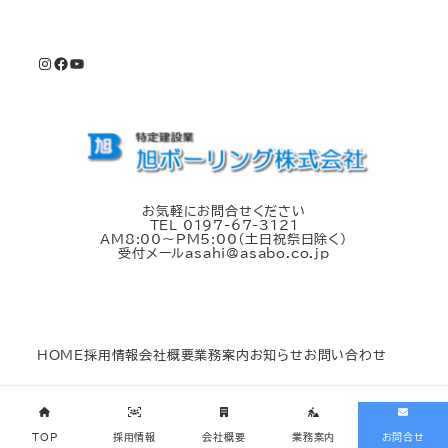
Instagram
Facebook
YouTube
お気軽にお問合せください
TEL 0197-67-3121
AM8:00～PM5:00（土日祝祭日除く）
受付メールasahi@asabo.co.jp
HOME
採用情報
会社概要
業務案内
お知らせ
お問い合わせ
©旭ボーリング株式会社 All Rights Reserved.
TOP
採用情報
会社概要
業務案内
お問合せ