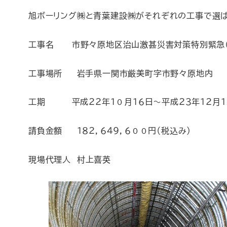
旭ボーリング㈱と青葉建設㈱がそれぞれの工事で選ば
工事名 市野々原地区治山激甚災害対策特別緊急（
工事場所 岩手県一関市厳美町字市野々原地内
工期 平成２２年１０月１６日～平成２３年１２月１
請負金額 １８２，６４９，６００円（税込み）
現場代理人 村上喜英