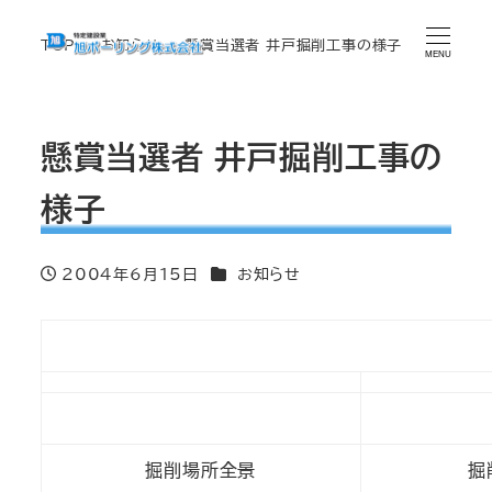
TOP
お知らせ
懸賞当選者 井戸掘削工事の様子
MENU
懸賞当選者 井戸掘削工事の
様子
カテゴリー
2004年6月15日
お知らせ
投稿日
掘削場所全景
掘