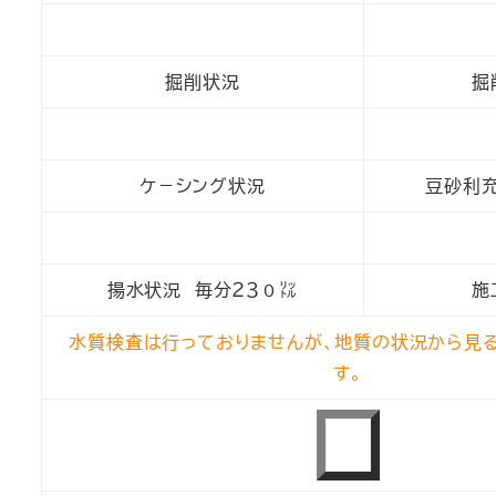
掘削状況
掘
ケ－シング状況
豆砂利充
揚水状況 毎分２３０㍑
施
水質検査は行っておりませんが、地質の状況から見
す。